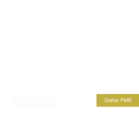
FOKUS B
FILM
Deretan pengajar profesional bertabur penga
berbagi ilmu untuk mencetak generasi baru sine
Informasi Detail
Daftar PMB