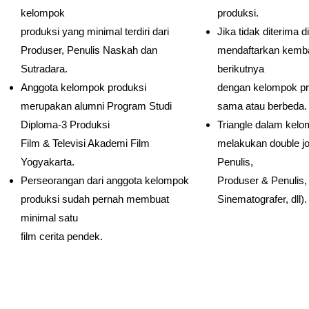
kelompok
produksi.
produksi yang minimal terdiri dari
Jika tidak diterima di
Produser, Penulis Naskah dan
mendaftarkan kembal
Sutradara.
berikutnya
Anggota kelompok produksi
dengan kelompok pr
merupakan alumni Program Studi
sama atau berbeda.
Diploma-3 Produksi
Triangle dalam kelo
Film & Televisi Akademi Film
melakukan double jo
Yogyakarta.
Penulis,
Perseorangan dari anggota kelompok
Produser & Penulis,
produksi sudah pernah membuat
Sinematografer, dll).
minimal satu
film cerita pendek.