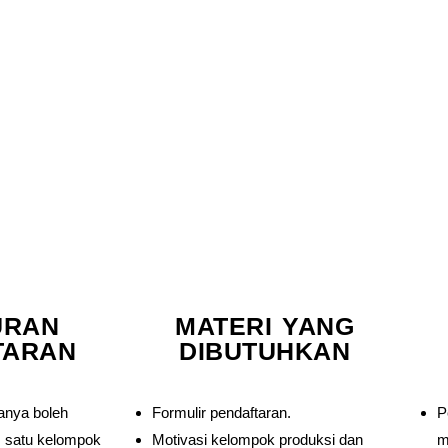
duksi film
k produksi
cerita
URAN
MATERI YANG
TARAN
DIBUTUHKAN
anya boleh
Formulir pendaftaran.
P
 satu kelompok
Motivasi kelompok produksi dan
m