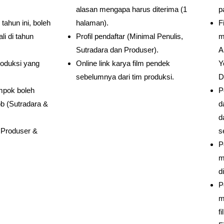
alasan mengapa harus diterima (1
p
 tahun ini, boleh
halaman).
F
i di tahun
Profil pendaftar (Minimal Penulis,
m
Sutradara dan Produser).
A
oduksi yang
Online link karya film pendek
Y
sebelumnya dari tim produksi.
D
mpok boleh
P
b (Sutradara &
d
d
 Produser &
s
P
m
d
P
m
fi