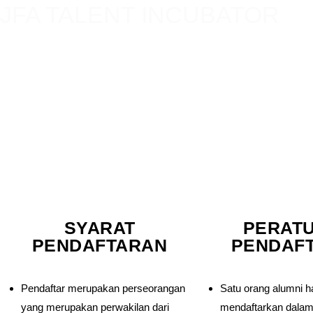
JFA TALENT INCUBATOR
Program dukungan pendanaan dan pendampingan pro
untuk alumni Jogja Film
Academy. Setiap tahun akan dipilih 2 (dua) kelompo
dari bakat-bakat terbaik
alumni Jogja Film Academy untuk memproduksi film 
panjang.
SYARAT
PERAT
PENDAFTARAN
PENDAF
Pendaftar merupakan perseorangan
Satu orang alumni h
yang merupakan perwakilan dari
mendaftarkan dalam