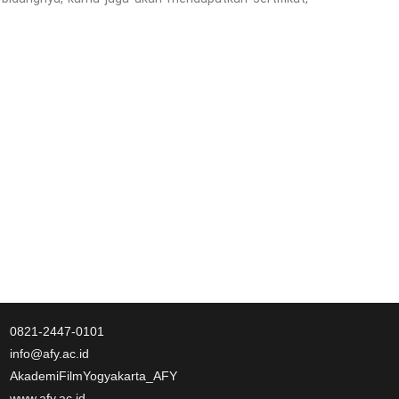
0821-2447-0101
info@afy.ac.id
AkademiFilmYogyakarta_AFY
www.afy.ac.id