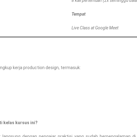
8 kali pertemuan (2x seminggu dal
Tempat
Live Class at Google Meet
ingkup kerja production design, termasuk:
 kelas kursus ini?
langsung dengan pengajar praktisi yang sudah berpengalaman di 