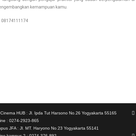
uk mengembangkan kemampuan kamu.
gi 08174111174
 Cinema HUB : Jl. Ipda Tut Harsono No.26 Yogyakarta 55165
line : 0274-2923-865
pus JFA : Jl. MT. Haryono No.23 Yogyakarta 55141
line kampus 2 : 0274-376-892