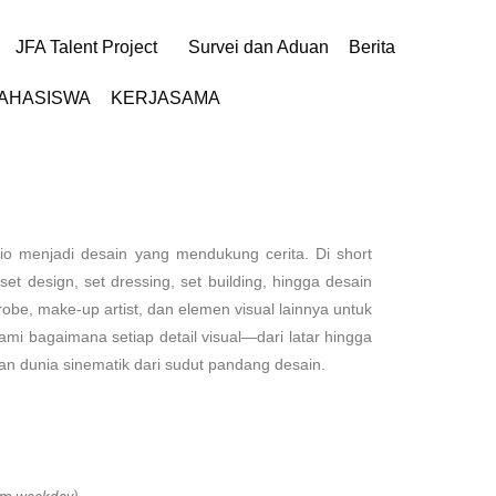
JFA Talent Project
Survei dan Aduan
Berita
MAHASISWA
KERJASAMA
rio menjadi desain yang mendukung cerita. Di short
 design, set dressing, set building, hingga desain
, make-up artist, dan elemen visual lainnya untuk
i bagaimana setiap detail visual—dari latar hingga
an dunia sinematik dari sudut pandang desain.